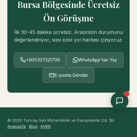
Bursa Bölgesinde Ücretsiz
Çevrimiçi
Ön Görüşme
İlk 30-45 dakika ücretsiz. Arazinizin durumunu
değerlendiriyor, size özel yol haritası çiziyoruz.
+905307221709
WhatsApp'tan Yaz
E-posta Gönder
© 2026 Tuncay Sarı Mühendislik ve Danışmanlık Ltd. Şti.
Anasayfa
·
Blog
·
KVKK